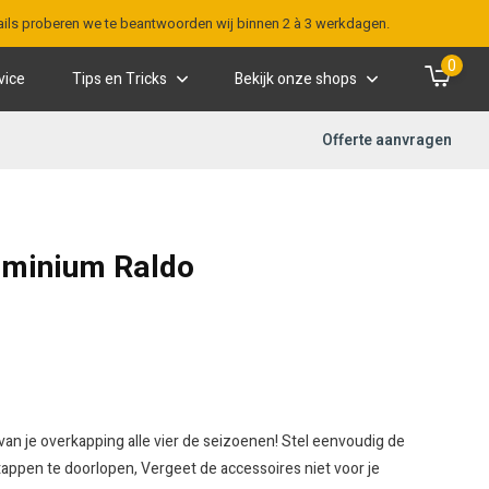
-mails proberen we te beantwoorden wij binnen 2 à 3 werkdagen.
0
vice
Tips en Tricks
Bekijk onze shops
Offerte aanvragen
uminium Raldo
van je overkapping alle vier de seizoenen! Stel eenvoudig de
appen te doorlopen, Vergeet de accessoires niet voor je