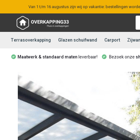
Van 1 t/m 16 augustus zijn wij op vakantie: bestellingen word
Terrasoverkapping
Glazen schuifwand
Carport
Zijwa
Maatwerk & standaard maten
leverbaar!
Bezoek onze
s