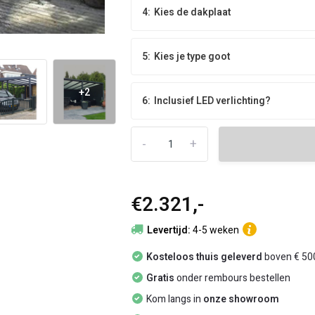
4:
Kies de dakplaat
5:
Kies je type goot
+2
6:
Inclusief LED verlichting?
-
+
€2.321,-
Levertijd:
4-5 weken
Kosteloos thuis geleverd
boven € 500
Gratis
onder rembours bestellen
Kom langs in
onze showroom