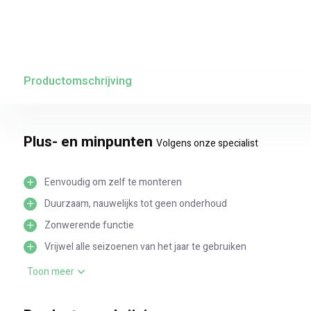
Productomschrijving
Plus- en minpunten
Volgens onze specialist
Eenvoudig om zelf te monteren
Duurzaam, nauwelijks tot geen onderhoud
Zonwerende functie
Vrijwel alle seizoenen van het jaar te gebruiken
Bescherming bij regenslag
Toon meer
Huurwoning of vrij te plaatsen in de tuin