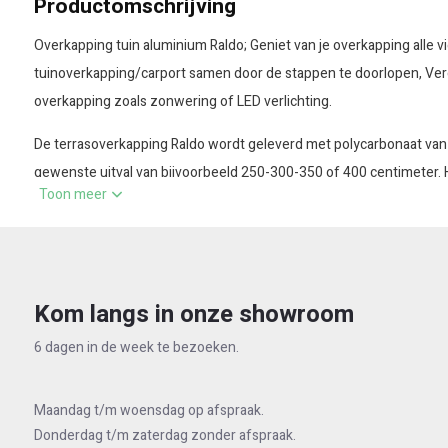
Vaste constructie aanwezig
Productomschrijving
Polycarbonaat neemt daglicht in je woonkamer weg
Overkapping tuin aluminium Raldo; Geniet van je overkapping alle v
tuinoverkapping/carport samen door de stappen te doorlopen, Verg
overkapping zoals zonwering of LED verlichting.
De terrasoverkapping Raldo wordt geleverd met polycarbonaat van
gewenste uitval van bijvoorbeeld 250-300-350 of 400 centimeter. 
Toon meer
leverbaar in helder, opaal of in warmtewerend opaal. De XS structu
de Duitse fabrikant Makrolon. Mocht de standaard afmeting van de 
situatie/tuin? Geen probleem, het polycarbonaat en de aluminium pr
door middel van een afkortzaag of flex. Afhankelijk hoeveel centi
Kom langs in onze showroom
worden ingekort in de breedte bepaal je of je van 1 polycarbonaat de
voor een gelijkmatige verdeling over de gehele overkapping.
6 dagen in de week te bezoeken.
De overkapping Raldo met standaard glas is ideaal te combineren m
Maandag t/m woensdag op afspraak.
schuifwanden Lido welke namelijk standaard dezelfde breedte af
Donderdag t/m zaterdag zonder afspraak.
Hierdoor creeer je uiteindelijk één straling! Mocht je een glazen 