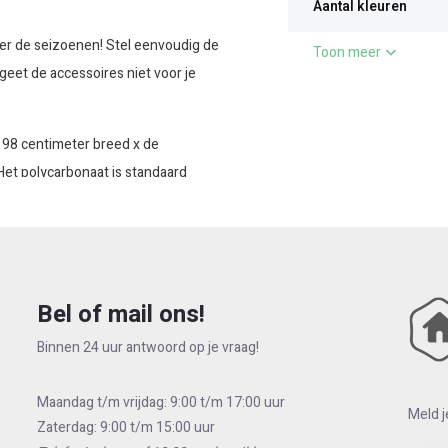
Aantal kleuren
ier de seizoenen! Stel eenvoudig de
Toon meer
eet de accessoires niet voor je
 98 centimeter breed x de
Het polycarbonaat is standaard
ur polycarbonaat zijn afkomstig van
overkapping niet passen in je
ofielen zijn eenvoudig in te korten
meter de overkapping dient te
Bel of mail ons!
 afmeting eraf haalt of dat je kiest
Binnen 24 uur antwoord op je vraag!
et bijvoorbeeld glazen
Maandag t/m vrijdag: 9:00 t/m 17:00 uur
meting hebben van 98 centimeter.
Meld j
Zaterdag: 9:00 t/m 15:00 uur
overkapping Rando willen toepassen