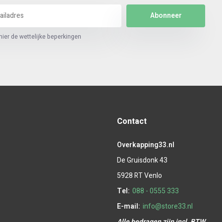
Abonneer
hier de wettelijke beperkingen
Contact
Overkapping33.nl
De Gruisdonk 43
5928 RT Venlo
Tel:
088 - 0555 333
E-mail:
info@store33.nl
Alle bedragen zijn incl. BTW