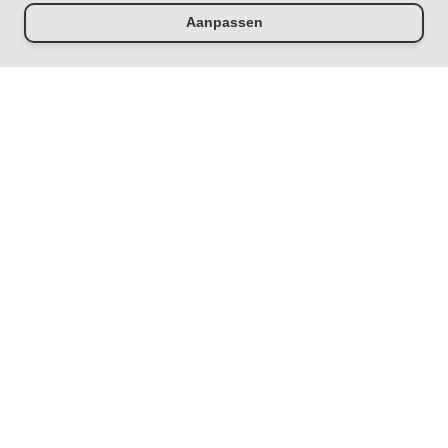
Aanpassen
-
+
Doorloop eerst de stappen