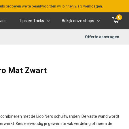
-mails proberen we te beantwoorden wij binnen 2 à 3 werkdagen.
0
vice
Tips en Tricks
Bekijk onze shops
Offerte aanvragen
ro Mat Zwart
 te combineren met de Lido Nero schuifwanden. De vaste wand wordt
verwerkt. Kies eenvoudig je gewenste vak verdeling of neem de