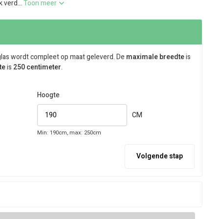
 verd...
Toon meer
glas wordt compleet op maat geleverd. De
maximale breedte
is
te
is
250 centimeter
.
Hoogte
CM
Min: 190cm, max: 250cm
Volgende stap