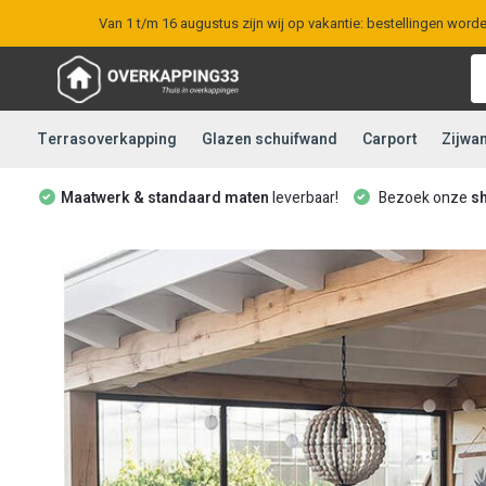
Van 1 t/m 16 augustus zijn wij op vakantie: bestellingen word
Terrasoverkapping
Glazen schuifwand
Carport
Zijwa
Maatwerk & standaard maten
leverbaar!
Bezoek onze
s