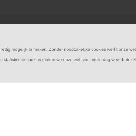
rettig mogelijk te maken. Zonder noodzakelijke cookies werkt onze web
n statistische cookies maken we onze website iedere dag weer beter 
© Copyright 2026
Overkapping33 | Thuis in overkappingen