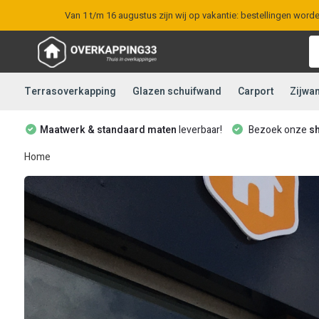
Van 1 t/m 16 augustus zijn wij op vakantie: bestellingen word
Terrasoverkapping
Glazen schuifwand
Carport
Zijwa
Maatwerk & standaard maten
leverbaar!
Bezoek onze
s
Home