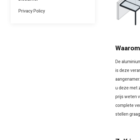
Privacy Policy
Waarom 
De aluminium
is deze vera
aangenamer.
u deze met 
prijs weten 
complete ve
stellen graag