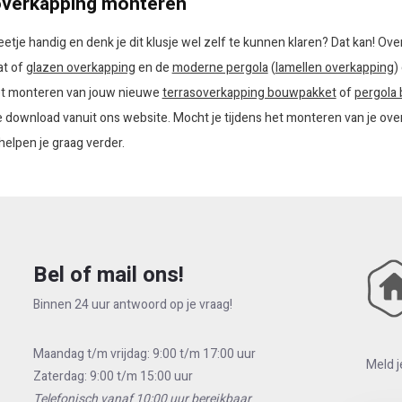
 overkapping monteren
eetje handig en denk je dit klusje wel zelf te kunnen klaren? Dat kan! 
at of
glazen overkapping
en de
moderne pergola
(
lamellen overkapping
)
het monteren van jouw nieuwe
terrasoverkapping bouwpakket
of
pergola
 download vanuit ons website. Mocht je tijdens het monteren van je over
helpen je graag verder.
Bel of mail ons!
Binnen 24 uur antwoord op je vraag!
Maandag t/m vrijdag: 9:00 t/m 17:00 uur
Meld j
Zaterdag: 9:00 t/m 15:00 uur
Telefonisch vanaf 10:00 uur bereikbaar