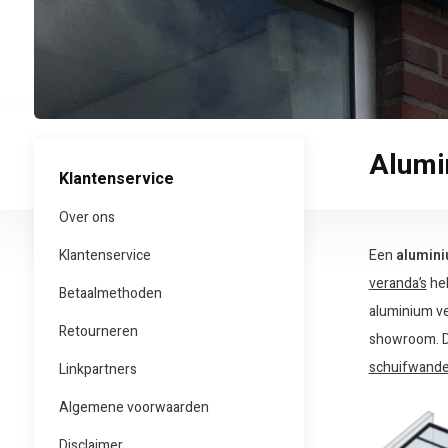
Alumi
Klantenservice
Over ons
Klantenservice
Een
alumini
veranda’s
heb
Betaalmethoden
aluminium ve
Retourneren
showroom. Da
schuifwande
Linkpartners
Algemene voorwaarden
Disclaimer