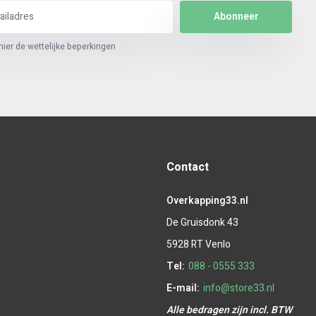
Abonneer
hier de wettelijke beperkingen
Contact
Overkapping33.nl
De Gruisdonk 43
5928 RT Venlo
Tel:
088 - 0555 333
E-mail:
info@store33.nl
Alle bedragen zijn incl. BTW