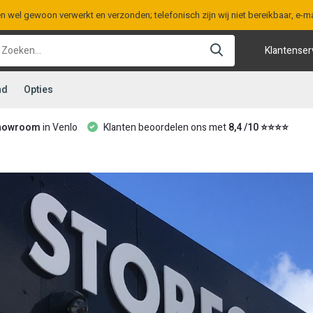
en wel gewoon verwerkt en verzonden; telefonisch zijn wij niet bereikbaar, e
Klantenser
nd
Opties
howroom
in Venlo
Klanten beoordelen ons met
8,4 /10 ⭐⭐⭐⭐