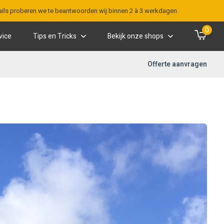
-mails proberen we te beantwoorden wij binnen 2 à 3 werkdagen.
0
vice
Tips en Tricks
Bekijk onze shops
Offerte aanvragen