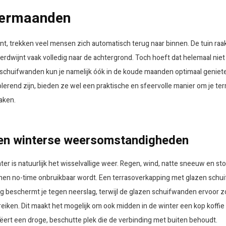
ntermaanden
t, trekken veel mensen zich automatisch terug naar binnen. De tuin raak
 verdwijnt vaak volledig naar de achtergrond. Toch hoeft dat helemaal niet
schuifwanden kun je namelijk óók in de koude maanden optimaal geniete
olerend zijn, bieden ze wel een praktische en sfeervolle manier om je terr
maken.
en winterse weersomstandigheden
nter is natuurlijk het wisselvallige weer. Regen, wind, natte sneeuw en 
innen no-time onbruikbaar wordt. Een terrasoverkapping met glazen sch
ng beschermt je tegen neerslag, terwijl de glazen schuifwanden ervoor 
reiken. Dit maakt het mogelijk om ook midden in de winter een kop koffie 
ëert een droge, beschutte plek die de verbinding met buiten behoudt.