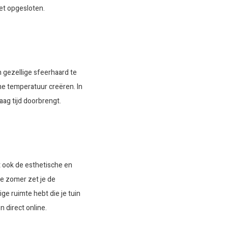
iet opgesloten.
 gezellige sfeerhaard te
me temperatuur creëren. In
ag tijd doorbrengt.
t ook de esthetische en
de zomer zet je de
ge ruimte hebt die je tuin
 direct online.