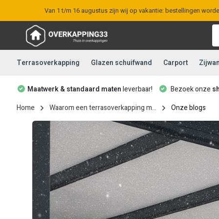
Van 1 t/m 16 augustus zijn wij op vakantie: bestellingen word
Terrasoverkapping
Glazen schuifwand
Carport
Zijwa
Maatwerk & standaard maten
leverbaar!
Bezoek onze
s
Home
Waarom een terrasoverkapping m...
Onze blogs