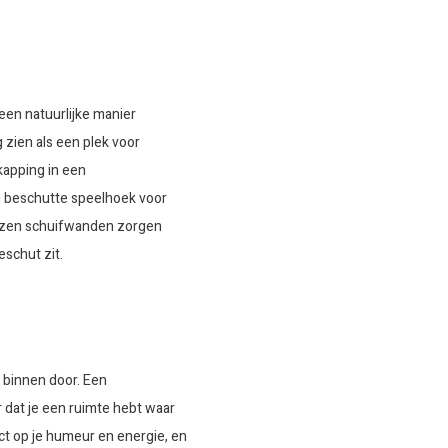
en natuurlijke manier
 zien als een plek voor
kapping in een
en beschutte speelhoek voor
lazen schuifwanden zorgen
eschut zit.
d binnen door. Een
r dat je een ruimte hebt waar
fect op je humeur en energie, en