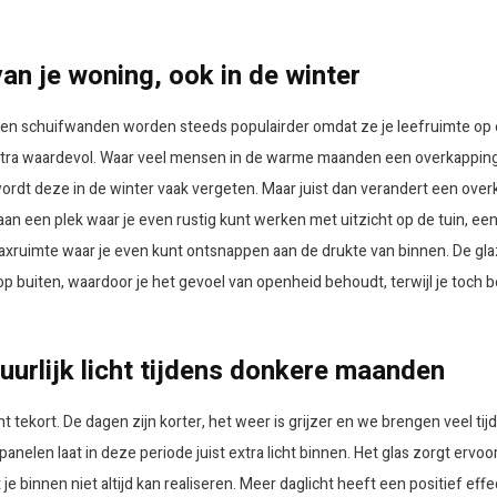
an je woning, ook in de winter
n schuifwanden worden steeds populairder omdat ze je leefruimte op e
 extra waardevol. Waar veel mensen in de warme maanden een overkapping
ordt deze in de winter vaak vergeten. Maar juist dan verandert een over
aan een plek waar je even rustig kunt werken met uitzicht op de tuin, e
axruimte waar je even kunt ontsnappen aan de drukte van binnen. De g
t op buiten, waardoor je het gevoel van openheid behoudt, terwijl je toch b
uurlijk licht tijdens donkere maanden
t tekort. De dagen zijn korter, het weer is grijzer en we brengen veel tij
nelen laat in deze periode juist extra licht binnen. Het glas zorgt ervoo
at je binnen niet altijd kan realiseren. Meer daglicht heeft een positief ef