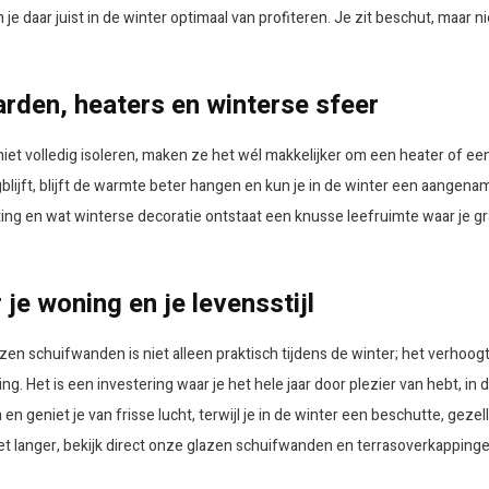
e daar juist in de winter optimaal van profiteren. Je zit beschut, maar n
rden, heaters en winterse sfeer
et volledig isoleren, maken ze het wél makkelijker om een heater of een
ijft, blijft de warmte beter hangen en kun je in de winter een aangena
ng en wat winterse decoratie ontstaat een knusse leefruimte waar je gra
e woning en je levensstijl
en schuifwanden is niet alleen praktisch tijdens de winter; het verhoog
g. Het is een investering waar je het hele jaar door plezier van hebt, in 
geniet je van frisse lucht, terwijl je in de winter een beschutte, gezelli
iet langer, bekijk direct onze glazen schuifwanden en terrasoverkappingen